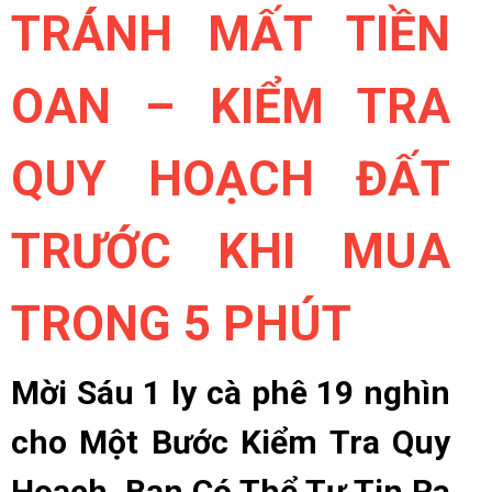
TRÁNH MẤT TIỀN
OAN – KIỂM TRA
QUY HOẠCH ĐẤT
TRƯỚC KHI MUA
TRONG 5 PHÚT
Mời Sáu 1 ly cà phê 19 nghìn
cho Một Bước Kiểm Tra Quy
Hoạch, Bạn Có Thể Tự Tin Ra